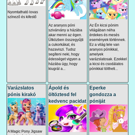
Nyomtatható lovas
színező és kifestő
Az aranyos póni
Az Én kicsi pónim
szivárvány a házába
világában néha
akar menni az égen.
érdekes és mesés
Útközben összegyűjti
események történnek.
a cukorkákat, és
Ez a világ tele van
hazaviszi. Tudsz
aranyos pónikkal,
segíteni neki, hogy
amelyek
édességet vigyen a
varázslatosak. Ezekkel
házába úgy, hogy
a kicsi és csodálatos
kiugrál a...
pónikkal töltheti...
Varázslatos
Ápold és
Eperke
pónis kirakó
öltöztesd fel
gondozza a
kedvenc pacidat
póniját
A Magic Pony Jigsaw