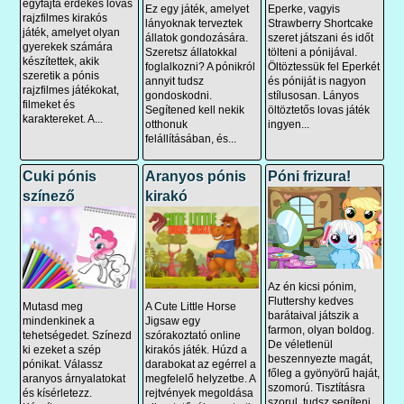
egyfajta érdekes lovas
Ez egy játék, amelyet
Eperke, vagyis
rajzfilmes kirakós
lányoknak terveztek
Strawberry Shortcake
játék, amelyet olyan
állatok gondozására.
szeret játszani és időt
gyerekek számára
Szeretsz állatokkal
tölteni a pónijával.
készítettek, akik
foglalkozni? A pónikról
Öltöztessük fel Eperkét
szeretik a pónis
annyit tudsz
és póniját is nagyon
rajzfilmes játékokat,
gondoskodni.
stílusosan. Lányos
filmeket és
Segítened kell nekik
öltöztetős lovas játék
karaktereket. A...
otthonuk
ingyen...
felállításában, és...
Cuki pónis
Aranyos pónis
Póni frizura!
színező
kirakó
Az én kicsi pónim,
Fluttershy kedves
Mutasd meg
A Cute Little Horse
barátaival játszik a
mindenkinek a
Jigsaw egy
farmon, olyan boldog.
tehetségedet. Színezd
szórakoztató online
De véletlenül
ki ezeket a szép
kirakós játék. Húzd a
beszennyezte magát,
pónikat. Válassz
darabokat az egérrel a
főleg a gyönyörű haját,
aranyos árnyalatokat
megfelelő helyzetbe. A
szomorú. Tisztításra
és kísérletezz.
rejtvények megoldása
szorul, tudsz segíteni...