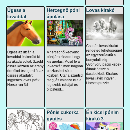
Ügess a
Hercegnő póni
Lovas kirakó
lovaddal
ápolása
Csodás lovas kirakó
rengeteg lehetőséggel
Ügess az utcán a
A hercegnő kedvenc
az egyszerűektől a
lovaddal és kerüld ki
pónijára rászorul egy
bonyolultakig.
az akadályokat. Szedd
kis ápolás. Mosd le a
Gyönyörű pacis képek
össze közben az arany
lovacskát, mert nagyon
állnak össze a
érméket és ugord át az
piszkos lett séta
darabokból. Kirakós
összes akadályt.
közben. Utána szárítsd
lovas játék ingyen.
Ingyenes lovas játék.
meg, és válaszd ki a a
Horses puzzle
Horse run 3d
legszebb ruháját és
öltöztesd...
Pónis cukorka
Én kicsi pónim
gyűtés
kirakó 3