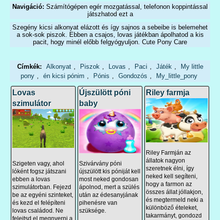
Navigáció:
Számítógépen egér mozgatással, telefonon koppintással
játszhatod ezt a
Szegény kicsi alkonyat elázott és így sajnos a sebeibe is belemehet
a sok-sok piszok. Ebben a csajos, lovas játékban ápolhatod a kis
pacit, hogy minél előbb felgyógyuljon. Cute Pony Care
Címkék:
Alkonyat
,
Piszok
,
Lovas
,
Paci
,
Játék
,
My little
pony
,
én kicsi pónim
,
Pónis
,
Gondozós
,
My_little_pony
Lovas
Újszülött póni
Riley farmja
szimulátor
baby
Riley Farmján az
állatok nagyon
Szigeten vagy, ahol
Szivárvány póni
szeretnek élni, így
lóként fogsz játszani
újszülött kis póniját kell
neked kell segíteni,
ebben a lovas
most neked gondosan
hogy a farmon az
szimulátorban. Fejezd
ápolnod, mert a szülés
összes állat jóllakjon,
be az egyéni szinteket,
után az édesanyjának
és megtermeld neki a
és kezd el felépíteni
pihenésre van
különböző ételeket,
lovas családod. Ne
szüksége.
takarmányt, gondozd
felejtsd el megnyerni a