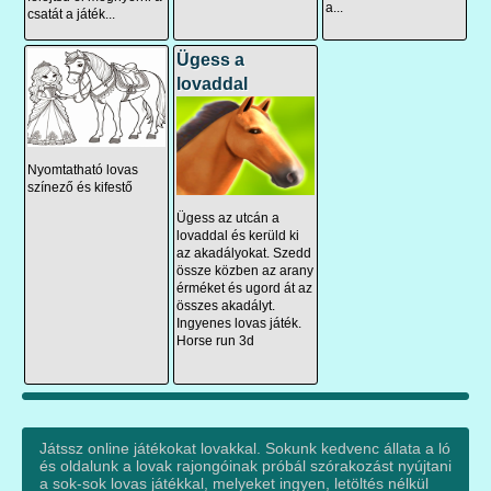
a...
csatát a játék...
Ügess a
lovaddal
Nyomtatható lovas
színező és kifestő
Ügess az utcán a
lovaddal és kerüld ki
az akadályokat. Szedd
össze közben az arany
érméket és ugord át az
összes akadályt.
Ingyenes lovas játék.
Horse run 3d
Játssz online játékokat lovakkal. Sokunk kedvenc állata a ló
és oldalunk a lovak rajongóinak próbál szórakozást nyújtani
a sok-sok lovas játékkal, melyeket ingyen, letöltés nélkül