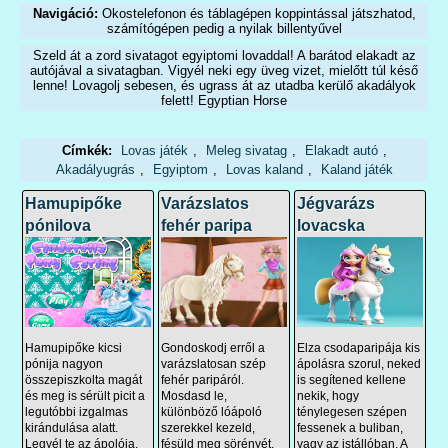
Navigáció:
Okostelefonon és táblagépen koppintással játszhatod,
számítógépen pedig a nyilak billentyűvel
Szeld át a zord sivatagot egyiptomi lovaddal! A barátod elakadt az
autójával a sivatagban. Vigyél neki egy üveg vizet, mielőtt túl késő
lenne! Lovagolj sebesen, és ugrass át az utadba kerülő akadályok
felett! Egyptian Horse
Címkék:
Lovas játék
,
Meleg sivatag
,
Elakadt autó
,
Akadályugrás
,
Egyiptom
,
Lovas kaland
,
Kaland játék
Hamupipőke
Varázslatos
Jégvarázs
pónilova
fehér paripa
lovacska
Hamupipőke kicsi
Gondoskodj erről a
Elza csodaparipája kis
pónija nagyon
varázslatosan szép
ápolásra szorul, neked
összepiszkolta magát
fehér paripáról.
is segítened kellene
és meg is sérült picit a
Mosdasd le,
nekik, hogy
legutóbbi izgalmas
különböző lóápoló
ténylegesen szépen
kirándulása alatt.
szerekkel kezeld,
fessenek a buliban,
Legyél te az ápolója,
fésüld meg sörényét.
vagy az istállóban. A