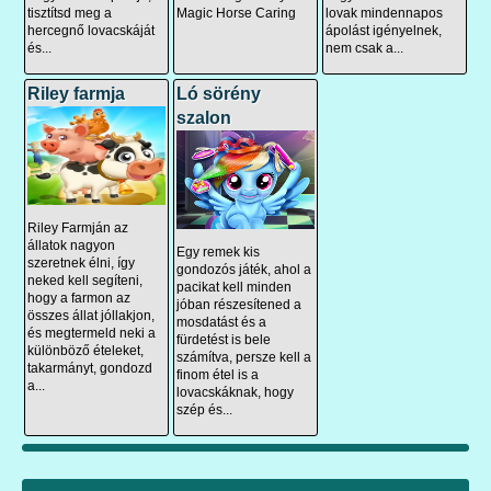
tisztítsd meg a
Magic Horse Caring
lovak mindennapos
hercegnő lovacskáját
ápolást igényelnek,
és...
nem csak a...
Riley farmja
Ló sörény
szalon
Riley Farmján az
állatok nagyon
Egy remek kis
szeretnek élni, így
gondozós játék, ahol a
neked kell segíteni,
pacikat kell minden
hogy a farmon az
jóban részesítened a
összes állat jóllakjon,
mosdatást és a
és megtermeld neki a
fürdetést is bele
különböző ételeket,
számítva, persze kell a
takarmányt, gondozd
finom étel is a
a...
lovacskáknak, hogy
szép és...