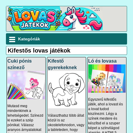
Kategóriák
Kifestős lovas játékok
Cuki pónis
Kifestő
Ló és lovasa
színező
gyerekeknek
Egyszerű kifestős
játék, ahol a lovast és
Mutasd meg
a lovat tudod
mindenkinek a
kiszínezni. Légy a
Választhatsz több állat
tehetségedet. Színezd
színek mestere és
közül is az
ki ezeket a szép
készítsd el a szuper
okostelefonodon, vagy
pónikat. Válassz
képet a színvilágod
a tableteden, hogy
aranyos árnyalatokat
alapján. A HTML5