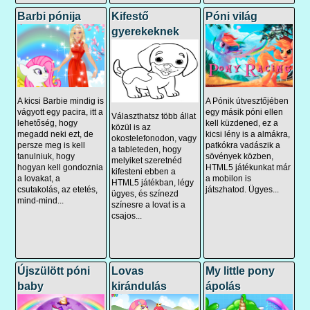
Barbi pónija
Kifestő
Póni világ
gyerekeknek
A kicsi Barbie mindig is
A Pónik útvesztőjében
vágyott egy pacira, itt a
egy másik póni ellen
Választhatsz több állat
lehetőség, hogy
kell küzdened, ez a
közül is az
megadd neki ezt, de
kicsi lény is a almákra,
okostelefonodon, vagy
persze meg is kell
patkókra vadászik a
a tableteden, hogy
tanulniuk, hogy
sövények közben,
melyiket szeretnéd
hogyan kell gondoznia
HTML5 játékunkat már
kifesteni ebben a
a lovakat, a
a mobilon is
HTML5 játékban, légy
csutakolás, az etetés,
játszhatod. Ügyes...
ügyes, és színezd
mind-mind...
színesre a lovat is a
csajos...
Újszülött póni
Lovas
My little pony
baby
kirándulás
ápolás