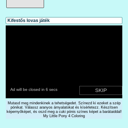
Kifestős lovas játék
Mutasd meg mindenkinek a tehetségedet. Színezd ki ezeket a szép
pónikat. Válassz aranyos árnyalatokat és kísérletezz. Készítsen
képernyőképet, és oszd meg a cuki pónis színes képet a barátaiddal!
My Little Pony 4 Coloring