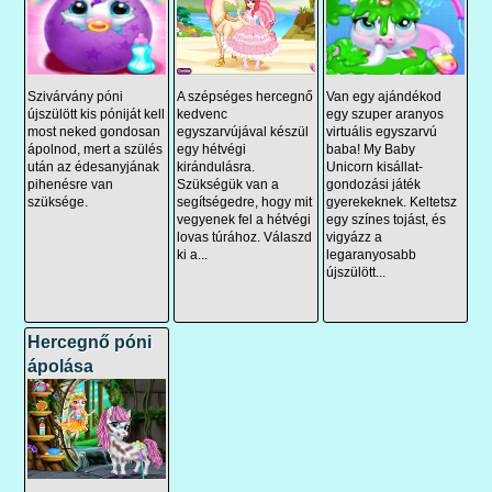
Szivárvány póni
A szépséges hercegnő
Van egy ajándékod
újszülött kis póniját kell
kedvenc
egy szuper aranyos
most neked gondosan
egyszarvújával készül
virtuális egyszarvú
ápolnod, mert a szülés
egy hétvégi
baba! My Baby
után az édesanyjának
kirándulásra.
Unicorn kisállat-
pihenésre van
Szükségük van a
gondozási játék
szüksége.
segítségedre, hogy mit
gyerekeknek. Keltetsz
vegyenek fel a hétvégi
egy színes tojást, és
lovas túrához. Válaszd
vigyázz a
ki a...
legaranyosabb
újszülött...
Hercegnő póni
ápolása