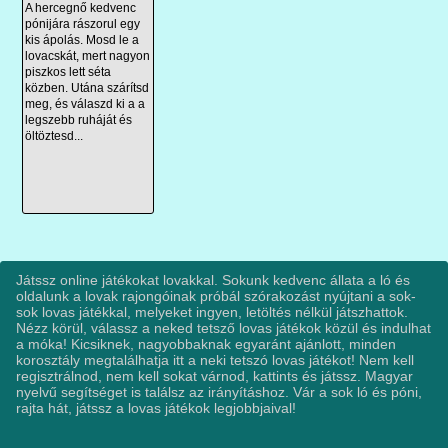
A hercegnő kedvenc
pónijára rászorul egy
kis ápolás. Mosd le a
lovacskát, mert nagyon
piszkos lett séta
közben. Utána szárítsd
meg, és válaszd ki a a
legszebb ruháját és
öltöztesd...
Játssz online játékokat lovakkal. Sokunk kedvenc állata a ló és
oldalunk a lovak rajongóinak próbál szórakozást nyújtani a sok-
sok lovas játékkal, melyeket ingyen, letöltés nélkül játszhattok.
Nézz körül, válassz a neked tetsző lovas játékok közül és indulhat
a móka! Kicsiknek, nagyobbaknak egyaránt ajánlott, minden
korosztály megtalálhatja itt a neki tetszó lovas játékot! Nem kell
regisztrálnod, nem kell sokat várnod, kattints és játssz. Magyar
nyelvű segítséget is találsz az irányításhoz. Vár a sok ló és póni,
rajta hát, játssz a lovas játékok legjobbjaival!