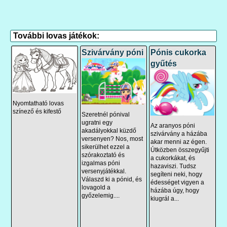
További lovas játékok:
Szivárvány póni
Pónis cukorka
gyűtés
Nyomtatható lovas
színező és kifestő
Szeretnél pónival
ugratni egy
Az aranyos póni
akadályokkal küzdő
szivárvány a házába
versenyen? Nos, most
akar menni az égen.
sikerülhet ezzel a
Útközben összegyűjti
szórakoztató és
a cukorkákat, és
izgalmas póni
hazaviszi. Tudsz
versenyjátékkal.
segíteni neki, hogy
Válaszd ki a pónid, és
édességet vigyen a
lovagold a
házába úgy, hogy
győzelemig....
kiugrál a...