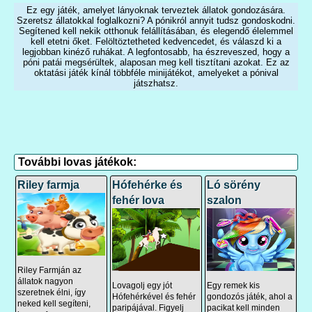
Ez egy játék, amelyet lányoknak terveztek állatok gondozására.
Szeretsz állatokkal foglalkozni? A pónikról annyit tudsz gondoskodni.
Segítened kell nekik otthonuk felállításában, és elegendő élelemmel
kell etetni őket. Felöltöztetheted kedvencedet, és válaszd ki a
legjobban kinéző ruhákat. A legfontosabb, ha észreveszed, hogy a
póni patái megsérültek, alaposan meg kell tisztítani azokat. Ez az
oktatási játék kínál többféle minijátékot, amelyeket a pónival
játszhatsz.
További lovas játékok:
Riley farmja
Hófehérke és
Ló sörény
fehér lova
szalon
Riley Farmján az
állatok nagyon
Lovagolj egy jót
Egy remek kis
szeretnek élni, így
Hófehérkével és fehér
gondozós játék, ahol a
neked kell segíteni,
paripájával. Figyelj
pacikat kell minden