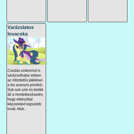
Varázslatos
lovacska
Csodás unikornist is
varázsolhatsz ebben
az öltöztetős játékban
a kis aranyos póniból.
Sok-sok szín és kellék
áll a rendelkezésedre,
hogy elkészítsd
képzeleted legszebb
lovát. Akár...