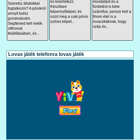
mosdatást és a
és kísérletezz.
Szeretsz állatokkal
fürdetést is bele
Készítsen
foglalkozni? A pónikról
számítva, persze kell a
képernyőképet, és
annyit tudsz
finom étel is a
oszd meg a cuki pónis
gondoskodni.
lovacskáknak, hogy
színes képet...
Segítened kell nekik
szép és...
otthonuk
felállításában, és...
Lovas játék telefonra lovas játék