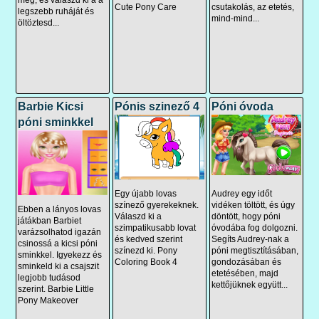
meg, és válaszd ki a a
Cute Pony Care
csutakolás, az etetés,
legszebb ruháját és
mind-mind...
öltöztesd...
Barbie Kicsi
Pónis szinező 4
Póni óvoda
póni sminkkel
Egy újabb lovas
Audrey egy időt
színező gyerekeknek.
vidéken töltött, és úgy
Ebben a lányos lovas
Válaszd ki a
döntött, hogy póni
játákban Barbiet
szimpatikusabb lovat
óvodába fog dolgozni.
varázsolhatod igazán
és kedved szerint
Segíts Audrey-nak a
csinossá a kicsi póni
színezd ki. Pony
póni megtisztításában,
sminkkel. Igyekezz és
Coloring Book 4
gondozásában és
sminkeld ki a csajszit
etetésében, majd
legjobb tudásod
kettőjüknek együtt...
szerint. Barbie Little
Pony Makeover