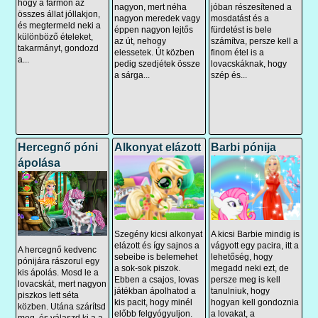
hogy a farmon az
nagyon, mert néha
jóban részesítened a
összes állat jóllakjon,
nagyon meredek vagy
mosdatást és a
és megtermeld neki a
éppen nagyon lejtős
fürdetést is bele
különböző ételeket,
az út, nehogy
számítva, persze kell a
takarmányt, gondozd
elessetek. Út közben
finom étel is a
a...
pedig szedjétek össze
lovacskáknak, hogy
a sárga...
szép és...
Hercegnő póni
Alkonyat elázott
Barbi pónija
ápolása
Szegény kicsi alkonyat
A kicsi Barbie mindig is
elázott és így sajnos a
vágyott egy pacira, itt a
A hercegnő kedvenc
sebeibe is belemehet
lehetőség, hogy
pónijára rászorul egy
a sok-sok piszok.
megadd neki ezt, de
kis ápolás. Mosd le a
Ebben a csajos, lovas
persze meg is kell
lovacskát, mert nagyon
játékban ápolhatod a
tanulniuk, hogy
piszkos lett séta
kis pacit, hogy minél
hogyan kell gondoznia
közben. Utána szárítsd
előbb felgyógyuljon.
a lovakat, a