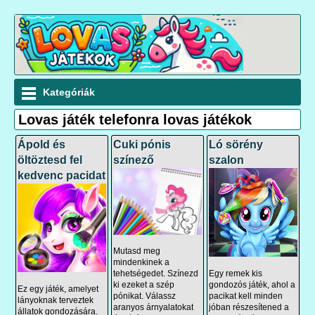
Kategóriák
Lovas játék telefonra lovas játékok
Ápold és
Cuki pónis
Ló sörény
öltöztesd fel
színező
szalon
kedvenc pacidat
Mutasd meg
mindenkinek a
Egy remek kis
tehetségedet. Színezd
gondozós játék, ahol a
ki ezeket a szép
Ez egy játék, amelyet
pacikat kell minden
pónikat. Válassz
lányoknak terveztek
jóban részesítened a
aranyos árnyalatokat
állatok gondozására.