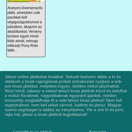
Aranyos lóversenyzős
játék, amelyben cuki
pacikkal kell
végigszáguldoznod a
pályákon, átugorni az
akadályokat. Verseny
közben egyél minél
több almát, nehogy
elfáradj! Pony Ride
With...
Játssz online játékokat lovakkal. Sokunk kedvenc állata a ló és
oldalunk a lovak rajongóinak próbál szórakozást nyújtani a sok-
sok lovas játékkal, melyeket ingyen, letöltés nélkül játszhattok.
Nézz körül, válassz a neked tetsző lovas játékok közül és indulhat
a móka! Kicsiknek, nagyobbaknak egyaránt ajánlott, minden
korosztály megtalálhatja itt a neki tetszó lovas játékot! Nem kell
regisztrálnod, nem kell sokat várnod, kattints és játssz. Magyar
nyelvű segítséget is találsz az irányításhoz. Vár a sok ló és póni,
rajta hát, játssz a lovas játékok legjobbjaival!