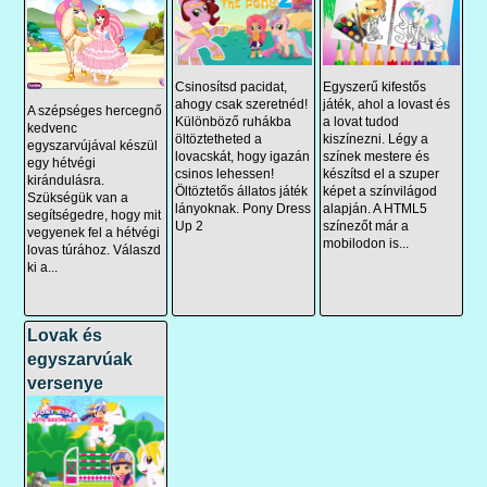
Csinosítsd pacidat,
Egyszerű kifestős
ahogy csak szeretnéd!
játék, ahol a lovast és
A szépséges hercegnő
Különböző ruhákba
a lovat tudod
kedvenc
öltöztetheted a
kiszínezni. Légy a
egyszarvújával készül
lovacskát, hogy igazán
színek mestere és
egy hétvégi
csinos lehessen!
készítsd el a szuper
kirándulásra.
Öltöztetős állatos játék
képet a színvilágod
Szükségük van a
lányoknak. Pony Dress
alapján. A HTML5
segítségedre, hogy mit
Up 2
színezőt már a
vegyenek fel a hétvégi
mobilodon is...
lovas túrához. Válaszd
ki a...
Lovak és
egyszarvúak
versenye