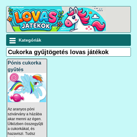
Kategóriák
Cukorka gyűjtögetés lovas játékok
Pónis cukorka
gyűtés
Az aranyos póni
szivárvány a házába
akar menni az égen.
Útközben összegyűjti
a cukorkákat, és
hazaviszi. Tudsz