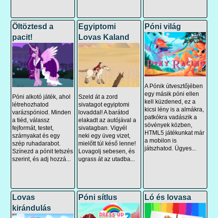
Öltöztesd a
Egyiptomi
Póni világ
pacit!
Lovas Kaland
A Pónik útvesztőjében
egy másik póni ellen
Póni alkotó játék, ahol
Szeld át a zord
kell küzdened, ez a
létrehozhatod
sivatagot egyiptomi
kicsi lény is a almákra,
varázspóniod. Minden
lovaddal! A barátod
patkókra vadászik a
a tiéd, válassz
elakadt az autójával a
sövények közben,
fejformát, testet,
sivatagban. Vigyél
HTML5 játékunkat már
szárnyakat és egy
neki egy üveg vizet,
a mobilon is
szép ruhadarabot.
mielőtt túl késő lenne!
játszhatod. Ügyes...
Színezd a pónit tetszés
Lovagolj sebesen, és
szerint, és adj hozzá...
ugrass át az utadba...
Lovas
Póni sítlus
Ló és lovasa
kirándulás