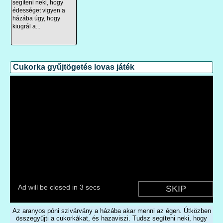
segíteni neki, hogy
édességet vigyen a
házába úgy, hogy
kiugrál a...
Cukorka gyűjtögetés lovas játék
Az aranyos póni szivárvány a házába akar menni az égen. Útközben
összegyűjti a cukorkákat, és hazaviszi. Tudsz segíteni neki, hogy