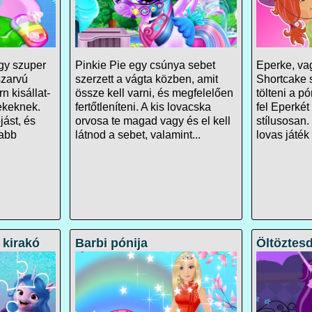
gy szuper
Pinkie Pie egy csúnya sebet
Eperke, va
szarvú
szerzett a vágta közben, amit
Shortcake s
 kisállat-
össze kell varni, és megfelelően
tölteni a p
ekeknek.
fertőtleníteni. A kis lovacska
fel Eperkét
jást, és
orvosa te magad vagy és el kell
stílusosan.
sabb
látnod a sebet, valamint...
lovas játék
 kirakó
Barbi pónija
Öltöztesd