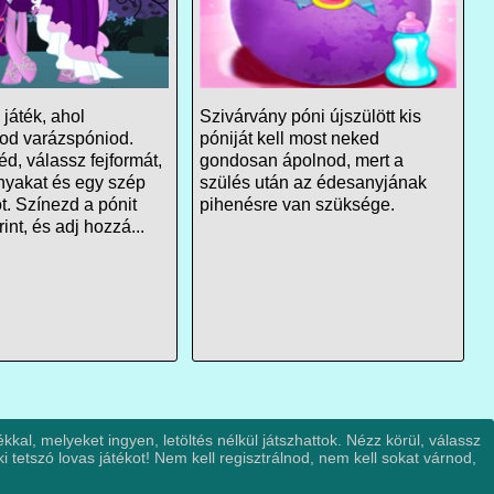
 játék, ahol
Szivárvány póni újszülött kis
tod varázspóniod.
póniját kell most neked
éd, válassz fejformát,
gondosan ápolnod, mert a
rnyakat és egy szép
szülés után az édesanyjának
t. Színezd a pónit
pihenésre van szüksége.
int, és adj hozzá...
kkal, melyeket ingyen, letöltés nélkül játszhattok. Nézz körül, válassz
 tetszó lovas játékot! Nem kell regisztrálnod, nem kell sokat várnod,