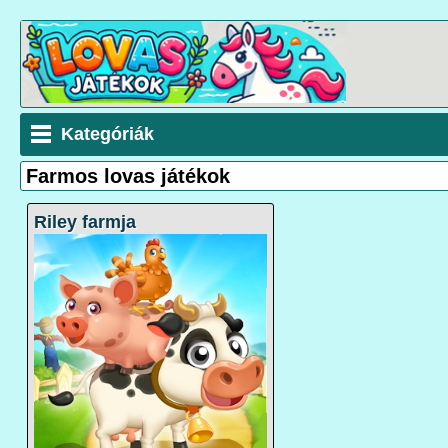
Kategóriák
Farmos lovas játékok
Riley farmja