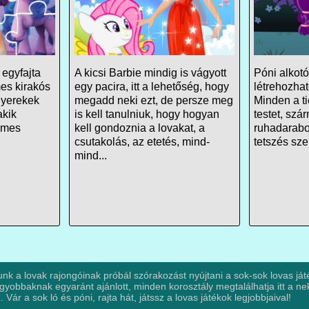
egyfajta
A kicsi Barbie mindig is vágyott
Póni alkotó
mes kirakós
egy pacira, itt a lehetőség, hogy
létrehozha
gyerekek
megadd neki ezt, de persze meg
Minden a ti
akik
is kell tanulniuk, hogy hogyan
testet, szá
ilmes
kell gondoznia a lovakat, a
ruhadarabo
csutakolás, az etetés, mind-
tetszés szer
mind...
unk a lovak rajongóinak próbál szórakozást nyújtani a sok-sok lovas játé
gyobbaknak egyaránt ajánlott, minden korosztály megtalálhatja itt a neki
 Vár a sok ló és póni, rajta hát, játssz a lovas játékok legjobbjaival!