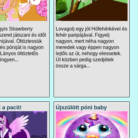
gyis Strawberry
Lovagolj egy jót Hófehérkével és
zeret játszani és időt
fehér paripájával. Figyelj
ónijával. Öltöztessük
nagyon, mert néha nagyon
 és póniját is nagyon
meredek vagy éppen nagyon
 Lányos öltöztetős
lejtős az út, nehogy elessetek.
 ingyen...
Út közben pedig szedjétek
össze a sárga...
 a pacit!
Újszülött póni baby