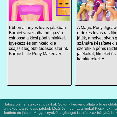
Ebben a lányos lovas játákban
A Magic Pony Jigsaw 
Barbiet varázsolhatod igazán
érdekes lovas rajzfil
csinossá a kicsi póni sminkkel.
játék, amelyet olyan 
Igyekezz és sminkeld ki a
számára készítettek, 
csajszit legjobb tudásod szerint.
szeretik a pónis rajzf
Barbie Little Pony Makeover
játékokat, filmeket és
karaktereket. A...
Játssz online játékokat lovakkal. Sokunk kedvenc állata a ló és oldal
a neked tetsző lovas játékok közül és indulhat a móka! Kicsiknek, na
kattints és játssz. Magyar nyelvű segítséget is találsz az irányításhoz.