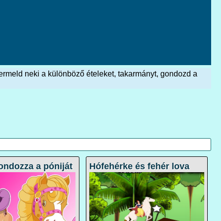
gtermeld neki a különböző ételeket, takarmányt, gondozd a
ondozza a póniját
Hófehérke és fehér lova