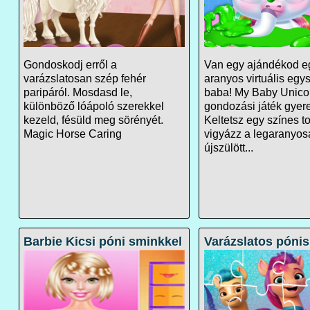
Gondoskodj erről a
Van egy ajándékod e
varázslatosan szép fehér
aranyos virtuális egy
paripáról. Mosdasd le,
baba! My Baby Unicorn
különböző lóápoló szerekkel
gondozási játék gyer
kezeld, fésüld meg sörényét.
Keltetsz egy színes to
Magic Horse Caring
vigyázz a legaranyo
újszülött...
Barbie Kicsi póni sminkkel
Varázslatos pónis